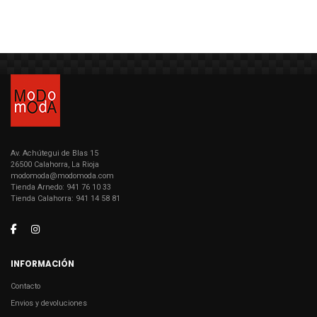
Av. Achútegui de Blas 15
26500 Calahorra, La Rioja
modomoda@modomoda.com
Tienda Arnedo: 941 76 10 33
Tienda Calahorra: 941 14 58 81
INFORMACIÓN
Contacto
Envios y devoluciones