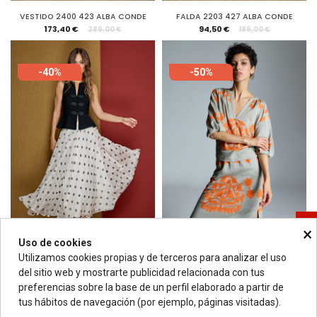
VESTIDO 2400 423 ALBA CONDE
FALDA 2203 427 ALBA CONDE
173,40 €
94,50 €
289,00 €
189,00 €
-40%
-50%
Consentimiento de cookies
×
Uso de cookies
Utilizamos cookies propias y de terceros para analizar el uso
FALDA 3205 751 ALBA CONDE
FALDA 1205 100 ALBA CONDE
del sitio web y mostrarte publicidad relacionada con tus
94,20 €
109,50 €
157,00 €
219,00 €
preferencias sobre la base de un perfil elaborado a partir de
tus hábitos de navegación (por ejemplo, páginas visitadas).
-50%
AGOTADO
-50%