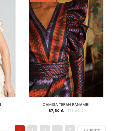
I
CAMISA TERAN PANAMBI
87,50 €
175,00 €
1
2
3
…
5
SIGUIENTE