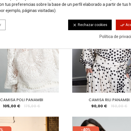
on tus preferencias sobre la base de un perfil elaborado a partir de tus 
or ejemplo, páginas visitadas).
r
clear
done_all
Rechazar cookies
Ace
Política de priva
CAMISA POLI PANAMBI
CAMISA RILI PANAMBI
105,00 €
90,00 €
175,00 €
150,00 €
0%
-40%