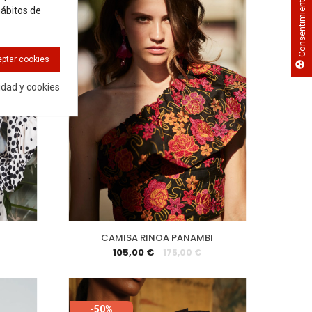
Consentimiento de cookies
hábitos de
ptar cookies
group_work
cidad y cookies
CAMISA RINOA PANAMBI
105,00 €
175,00 €
-50%