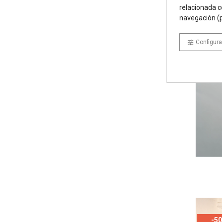
relacionada c
navegación (p
Configura
tune
-5