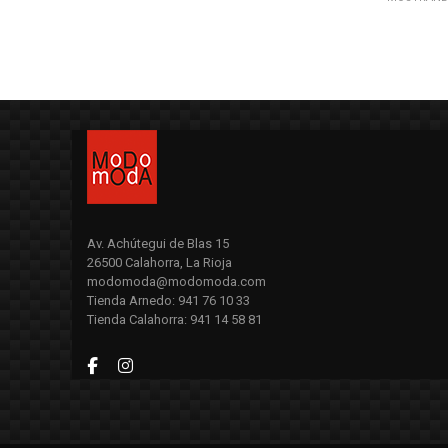
Av. Achútegui de Blas 15
26500 Calahorra, La Rioja
modomoda@modomoda.com
Tienda Arnedo: 941 76 10 33
Tienda Calahorra: 941 14 58 81