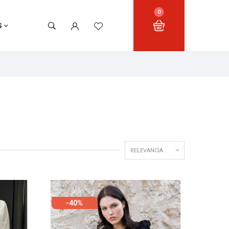
0
S

RELEVANCIA
-40%