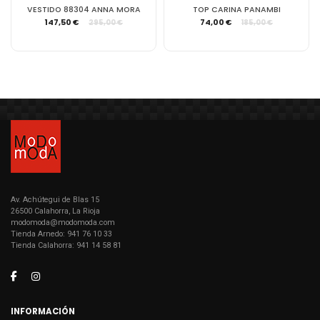
VESTIDO 88304 ANNA MORA
TOP CARINA PANAMBI
147,50 €
74,00 €
295,00 €
185,00 €
Av. Achútegui de Blas 15
26500 Calahorra, La Rioja
modomoda@modomoda.com
Tienda Arnedo: 941 76 10 33
Tienda Calahorra: 941 14 58 81
INFORMACIÓN