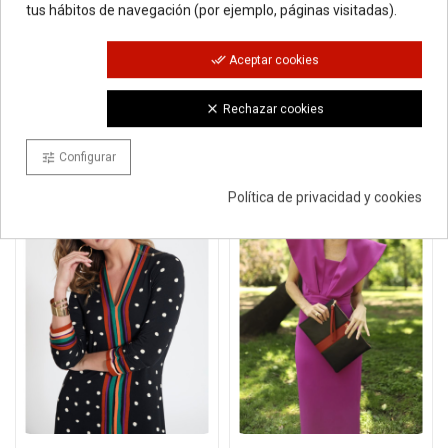
Consentimiento de cookies
tus hábitos de navegación (por ejemplo, páginas visitadas).
done_all
Aceptar cookies
12 productos de la misma categoría:
group_work
clear
Rechazar cookies
Configurar
tune
Política de privacidad y cookies
-50%
-60%