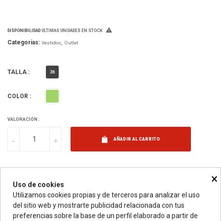
DISPONIBILIDAD
ÚLTIMAS UNIDADES EN STOCK
Categorias:
Vestidos
Outlet
TALLA :
36
Verde
COLOR :
VALORACIÓN :
AÑADIR AL CARRITO
×
Uso de cookies
Utilizamos cookies propias y de terceros para analizar el uso
DESCRIPCIÓN
DETALLES DEL PRODUCTO
ESC
del sitio web y mostrarte publicidad relacionada con tus
preferencias sobre la base de un perfil elaborado a partir de